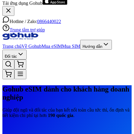
Tải ứng dụng Gohub
Hotline / Zalo:
0866440022
Trung tâm trợ giúp
Trang chủ
Về Gohub
Mua eSIM
Mua SIM
Hướng dẫn
Đối tác
Gohub eSIM dành cho khách hàng doanh
nghiệp
Giúp đội ngũ và đối tác của bạn kết nối toàn cầu tức thì, ổn định và
tiết kiệm chi phí tại hơn
190 quốc gia
.