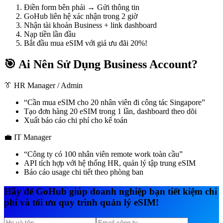
Điền form bên phải → Gửi thông tin
GoHub liên hệ xác nhận trong 2 giờ
Nhận tài khoản Business + link dashboard
Nạp tiền lần đầu
Bắt đầu mua eSIM với giá ưu đãi 20%!
🎯 Ai Nên Sử Dụng Business Account?
👔 HR Manager / Admin
“Cần mua eSIM cho 20 nhân viên đi công tác Singapore”
Tạo đơn hàng 20 eSIM trong 1 lần, dashboard theo dõi
Xuất báo cáo chi phí cho kế toán
💼 IT Manager
“Công ty có 100 nhân viên remote work toàn cầu”
API tích hợp với hệ thống HR, quản lý tập trung eSIM
Báo cáo usage chi tiết theo phòng ban
Hãy để GoHub giúp doanh nghiệp bạn tiết kiệm chi
phí và tối ưu quy trình quản lý eSIM!