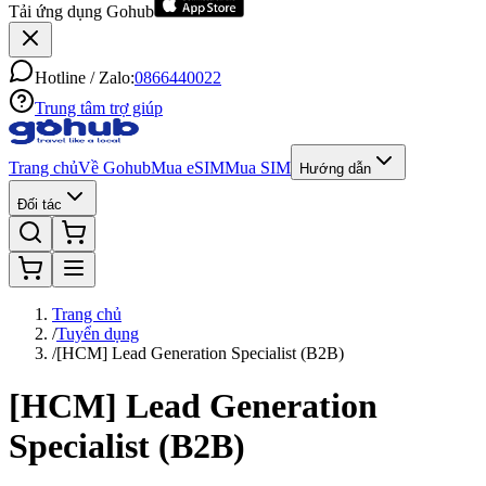
Tải ứng dụng Gohub
Hotline / Zalo:
0866440022
Trung tâm trợ giúp
Trang chủ
Về Gohub
Mua eSIM
Mua SIM
Hướng dẫn
Đối tác
Trang chủ
/
Tuyển dụng
/
[HCM] Lead Generation Specialist (B2B)
[HCM] Lead Generation
Specialist (B2B)