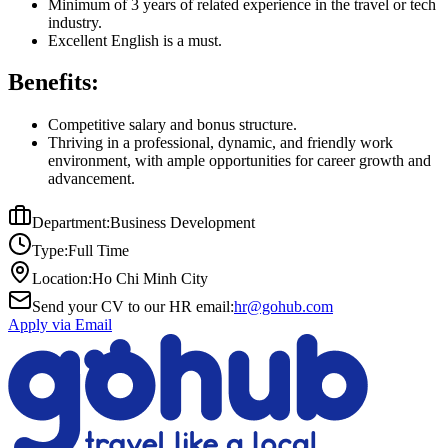
Minimum of 3 years of related experience in the travel or tech
industry.
Excellent English is a must.
Benefits:
Competitive salary and bonus structure.
Thriving in a professional, dynamic, and friendly work
environment, with ample opportunities for career growth and
advancement.
Department:
Business Development
Type:
Full Time
Location:
Ho Chi Minh City
Send your CV to our HR email:
hr@gohub.com
Apply via Email