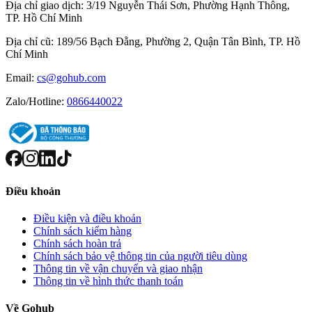
Địa chỉ giao dịch:
3/19 Nguyễn Thái Sơn, Phường Hạnh Thông,
TP. Hồ Chí Minh
Địa chỉ cũ:
189/56 Bạch Đằng, Phường 2, Quận Tân Bình, TP. Hồ
Chí Minh
Email:
cs@gohub.com
Zalo/Hotline:
0866440022
Điều khoản
Điều kiện và điều khoản
Chính sách kiểm hàng
Chính sách hoàn trả
Chính sách bảo vệ thông tin của người tiêu dùng
Thông tin về vận chuyển và giao nhận
Thông tin về hình thức thanh toán
Về Gohub