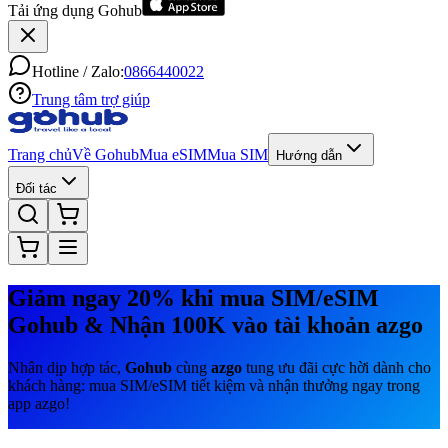
Tải ứng dụng Gohub
Hotline / Zalo:
0866440022
Trung tâm trợ giúp
Trang chủ
Về Gohub
Mua eSIM
Mua SIM
Hướng dẫn
Đối tác
Giảm ngay 20% khi mua SIM/eSIM
Gohub & Nhận 100K vào tài khoản azgo
Nhân dịp hợp tác,
Gohub
cùng
azgo
tung ưu đãi cực hời dành cho
khách hàng: mua SIM/eSIM tiết kiệm và nhận thưởng ngay trong
app azgo!