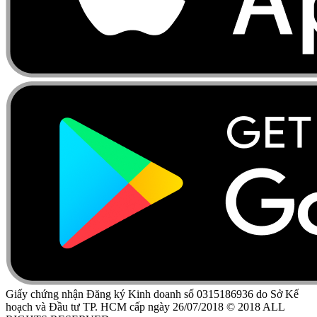
Giấy chứng nhận Đăng ký Kinh doanh số 0315186936 do Sở Kế
hoạch và Đầu tư TP. HCM cấp ngày 26/07/2018 © 2018 ALL