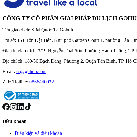
CÔNG TY CỔ PHẦN GIẢI PHÁP DU LỊCH GOH
Tên giao dịch:
SIM Quốc Tế Gohub
Trụ sở:
151 Tôn Dật Tiên, Khu phố Garden Court 1, phường Tân Hư
Địa chỉ giao dịch:
3/19 Nguyễn Thái Sơn, Phường Hạnh Thông, TP.
Địa chỉ cũ:
189/56 Bạch Đằng, Phường 2, Quận Tân Bình, TP. Hồ C
Email:
cs@gohub.com
Zalo/Hotline:
0866440022
Điều khoản
Điều kiện và điều khoản