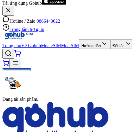
Tải ứng dụng Gohub
Hotline / Zalo:
0866440022
Trung tâm trợ giúp
Trang chủ
Về Gohub
Mua eSIM
Mua SIM
Hướng dẫn
Đối tác
Đang tải sản phẩm...