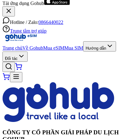
Tải ứng dụng Gohub
Hotline / Zalo:
0866440022
Trung tâm trợ giúp
Trang chủ
Về Gohub
Mua eSIM
Mua SIM
Hướng dẫn
Đối tác
CÔNG TY CỔ PHẦN GIẢI PHÁP DU LỊCH